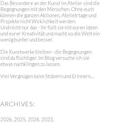
Das Besondere an der Kunst im Atelier sind die
Begegnungen mit den Menschen. Ohne euch
können die ganzen Aktionen, Atelietrtage und
Projekte nicht Wirklichkeit werden.
Und nicht nur das - ihr füllt sie mit euren Ideen
und eurer Kreativität und macht so die Welt ein
wenig bunter und besser.
Die Kunstwerke bleiben - die Begegnungen
sind da flüchtiger. Im Blog versuche ich sie
etwas nachklingen zu lassen.
Viel Vergnügen beim Stöbern und Erinnern…
2026
2025
2024
2023