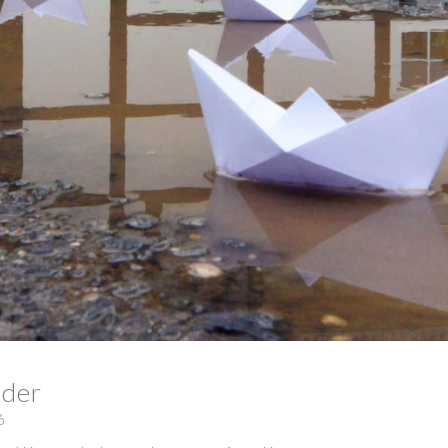
lder
6