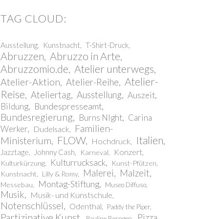
Ausstellung
Kunstnacht
T-Shirt-Druck
Abruzzen
Abruzzo in Arte
Abruzzomio.de
Atelier unterwegs
Atelier-
Atelier-Aktion
Atelier-Reihe
Reise
Ateliertag
Ausstellung
Auszeit
Bundespresseamt
Bildung
Bundesregierung
Burns NIght
Carina
Familien-
Werker
Dudelsack
FLOW
Italien
Ministerium
Hochdruck
Konzert
Jazztage
Johnny Cash
Karneval
Kulturrucksack
Kulturkürzung
Kunst-Pfützen
Malerei
Malzeit
Kunstnacht
Lilly & Romy
Montag-Stiftung
Messebau
Museo Diffuso
Musik
Musik- und Kunstschule
Notenschlüssel
Odenthal
Paddy the Piper
Partizipative Kunst
Pizza
Pauline Berngen