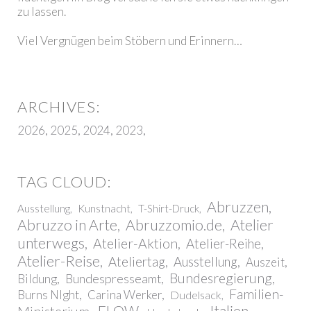
zu lassen.
Viel Vergnügen beim Stöbern und Erinnern…
2026
2025
2024
2023
Abruzzen
Ausstellung
Kunstnacht
T-Shirt-Druck
Abruzzo in Arte
Abruzzomio.de
Atelier
unterwegs
Atelier-Aktion
Atelier-Reihe
Atelier-Reise
Ateliertag
Ausstellung
Auszeit
Bundesregierung
Bundespresseamt
Bildung
Familien-
Burns NIght
Carina Werker
Dudelsack
FLOW
Italien