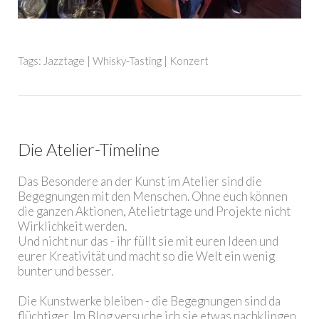
Tags:
Jazztage
|
Whisky-Tasting
|
Konzert
Die Atelier-Timeline
Das Besondere an der Kunst im Atelier sind die
Begegnungen mit den Menschen. Ohne euch können
die ganzen Aktionen, Atelietrtage und Projekte nicht
Wirklichkeit werden.
Und nicht nur das - ihr füllt sie mit euren Ideen und
eurer Kreativität und macht so die Welt ein wenig
bunter und besser.
Die Kunstwerke bleiben - die Begegnungen sind da
flüchtiger. Im Blog versuche ich sie etwas nachklingen