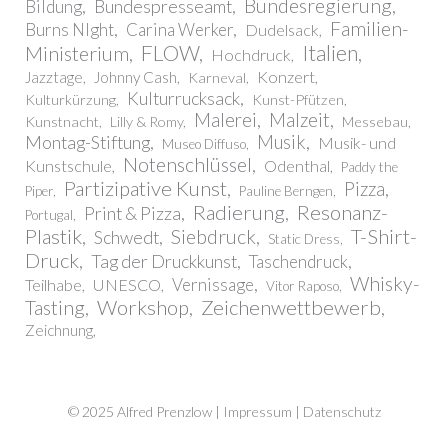
Bundesregierung
Bundespresseamt
Bildung
Familien-
Burns NIght
Carina Werker
Dudelsack
FLOW
Italien
Ministerium
Hochdruck
Konzert
Jazztage
Johnny Cash
Karneval
Kulturrucksack
Kulturkürzung
Kunst-Pfützen
Malerei
Malzeit
Kunstnacht
Lilly & Romy
Messebau
Montag-Stiftung
Musik
Musik- und
Museo Diffuso
Notenschlüssel
Kunstschule
Odenthal
Paddy the
Partizipative Kunst
Pizza
Piper
Pauline Berngen
Radierung
Resonanz-
Print & Pizza
Portugal
Plastik
T-Shirt-
Siebdruck
Schwedt
Static Dress
Druck
Tag der Druckkunst
Taschendruck
Whisky-
Vernissage
Teilhabe
UNESCO
Vitor Raposo
Workshop
Zeichenwettbewerb
Tasting
Zeichnung
© 2025 Alfred Prenzlow |
Impressum | Datenschutz