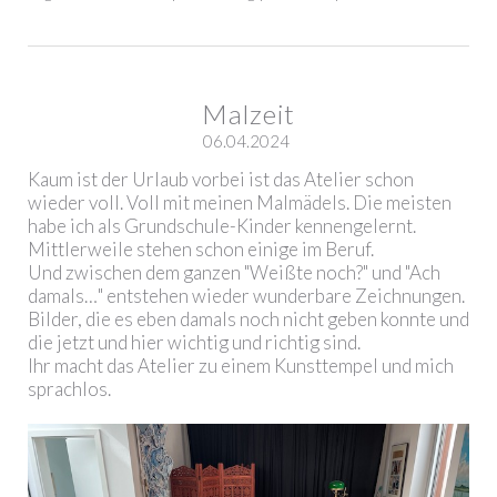
Malzeit
06.04.2024
Kaum ist der Urlaub vorbei ist das Atelier schon
wieder voll. Voll mit meinen Malmädels. Die meisten
habe ich als Grundschule-Kinder kennengelernt.
Mittlerweile stehen schon einige im Beruf.
Und zwischen dem ganzen "Weißte noch?" und "Ach
damals…" entstehen wieder wunderbare Zeichnungen.
Bilder, die es eben damals noch nicht geben konnte und
die jetzt und hier wichtig und richtig sind.
Ihr macht das Atelier zu einem Kunsttempel und mich
sprachlos.