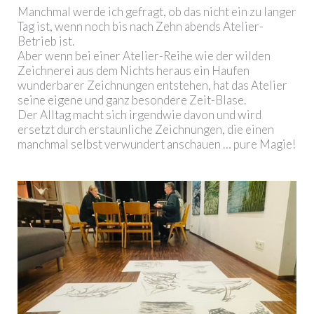
Manchmal werde ich gefragt, ob das nicht ein zu langer
Tag ist, wenn noch bis nach Zehn abends Atelier-
Betrieb ist.
Aber wenn bei einer Atelier-Reihe wie der wilden
Zeichnerei aus dem Nichts heraus ein Haufen
wunderbarer Zeichnungen entstehen, hat das Atelier
seine eigene und ganz besondere Zeit-Blase.
Der Alltag macht sich irgendwie davon und wird
ersetzt durch erstaunliche Zeichnungen, die einen
manchmal selbst verwundert anschauen … pure Magie!