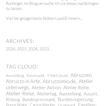
flüchtiger. Im Blog versuche ich sie etwas nachklingen
zu lassen.
Viel Vergnügen beim Stöbern und Erinnern…
2026
2025
2024
2023
Abruzzen
Ausstellung
Kunstnacht
T-Shirt-Druck
Abruzzo in Arte
Abruzzomio.de
Atelier
unterwegs
Atelier-Aktion
Atelier-Reihe
Atelier-Reise
Ateliertag
Ausstellung
Auszeit
Bundesregierung
Bundespresseamt
Bildung
Familien-
Burns NIght
Carina Werker
Dudelsack